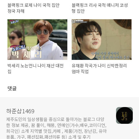
블랙핑크 로제 나이 국적 집안
블랙핑크 리사 국적 매니저 코성
정국 자해
형 집안
박세리 노는언니 나이 재산 대전
유재환 작곡가 나이 신박한정리
집
엄마 직업
댓글
하준샵1469
제주도민의 일상생활을 중심으로 돌아가는 블로그 다양
한 정보 제공, 꿈 풀이, 해몽, 연예인(가수,배우,코미디언,
희극인) 소개 지역별 맛집,카페 , 제품(가전, 장난감, 유아
용품, 가구, 패션잡화,패션의류 등) 소개 및 후기