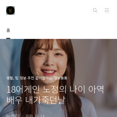
본문 바로가기
홈
생활, 팁 정보 추천 같이알아요/정보통통
18어게인 노정의 나이 아역
배우 내가죽던날
by 하준스
2020. 10. 14.