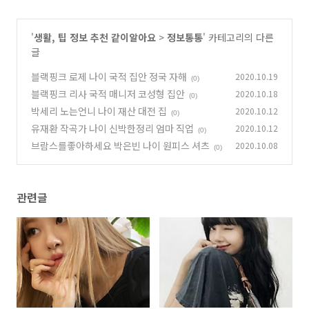
'
생활, 팁 정보 추천 같이알아요
>
정보통통
' 카테고리의 다른
글
블랙핑크 로제 나이 국적 집안 정국 자해
2020.10.19
(0)
블랙핑크 리사 국적 매니저 코성형 집안
2020.10.18
(0)
박세리 노는언니 나이 재산 대전 집
2020.10.12
(0)
유재환 작곡가 나이 신박한정리 엄마 직업
2020.10.12
(0)
브람스를좋아하세요 박은빈 나이 원피스 셔츠
2020.10.08
(0)
관련글