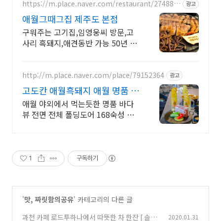
https://m.place.naver.com/restaurant/274884
광고
147
애월그때그집 제주도 본점
구워주는 고기집,임영웅씨 방문,고
사리 흑돼지,애견동반 가능 50년 전
통 김치찌개
http://m.place.naver.com/place/79152364
광고
고도칸 애월흑돼지 애월 명품 바
다뷰
애월 야외에서 먹는듯한 명품 바다
뷰 전면 전체 폴딩도어 168숙성 고
기 1. 참숯직화초벌 2.솔잎훈연
1
구독하기
'
맛, 짜릿함의공유
' 카테고리의 다른 글
과천 카페 로드투하나에서 따뜻한 차 한잔 [ 슬립
2020.01.31