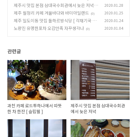
웰 ]
제주시 맛집 본점 삼대국수회관에서 늦은 저녁
2020.01.28
(0)
제주 월정리 카페 겨울바다와 바미아일랜드
2020.01.25
(0)
(0)
제주 일도이동 맛집 돌하르방식당 [ 각재기국 고
2020.01.24
등어구이 ]
노량진 유명한포차 오감만족 자꾸생각나
2020.01.04
(0)
(0)
관련글
과천 카페 로드투하나에서 따뜻
제주시 맛집 본점 삼대국수회관
한 차 한잔 [ 슬립웰 ]
에서 늦은 저녁