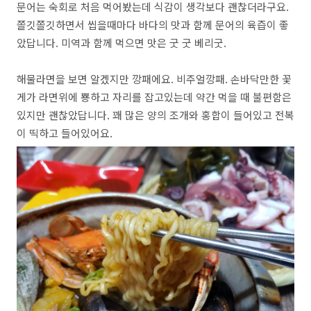
문어는 숙회로 처음 먹어봤는데 식감이 생각보다 괜찮더라구요.
쫄깃쫄깃하면서 씹을때마다 바다의 맛과 함께 문어의 육즙이 좋
았답니다. 미역과 함께 먹으면 맛은 굿 굿 베리굿.
해물라면을 보면 알겠지만 깡패에요. 비주얼깡패. 손바닥만한 꽃
게가 라면위에 뿅하고 자리를 잡고있는데 약간 먹을 때 불편함은
있지만 괜찮았답니다. 꽤 많은 양의 조개와 홍합이 들어있고 전복
이 띡하고 들어있어요.