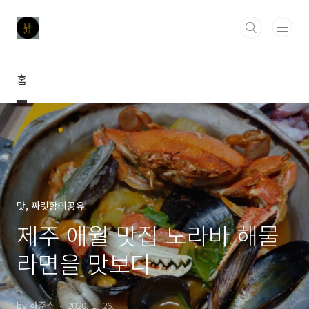
본문 바로가기
홈
맛, 짜릿함의공유
제주 애월 맛집 노라바 해물
라면을 맛보다
by 하준스
2020. 1. 26.