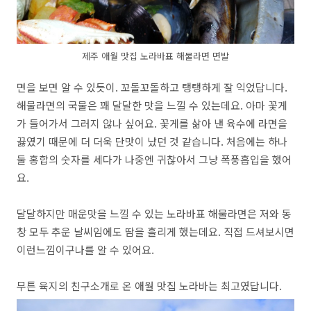
제주 애월 맛집 노라바표 해물라면 면발
면을 보면 알 수 있듯이. 꼬돌꼬돌하고 탱탱하게 잘 익었답니다.
해물라면의 국물은 꽤 달달한 맛을 느낄 수 있는데요. 아마 꽃게
가 들어가서 그러지 않나 싶어요. 꽃게를 삶아 낸 육수에 라면을
끓였기 때문에 더 더욱 단맛이 났던 것 같습니다. 처음에는 하나
둘 홍합의 숫자를 세다가 나중엔 귀찮아서 그냥 폭풍흡입을 했어
요.
달달하지만 매운맛을 느낄 수 있는 노라바표 해물라면은 저와 동
창 모두 추운 날씨임에도 땀을 흘리게 했는데요. 직접 드셔보시면
이런느낌이구나를 알 수 있어요.
무튼 육지의 친구소개로 온 애월 맛집 노라바는 최고였답니다.