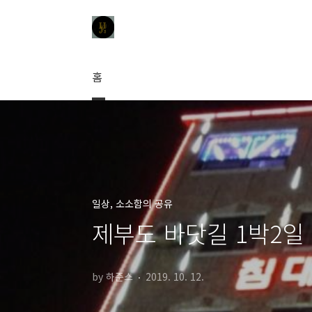
본문 바로가기
홈
일상, 소소함의 공유
제부도 바닷길 1박2일 
by 하준스
2019. 10. 12.