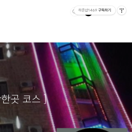
하준샵1469
구독하기
한곳 코스 ]