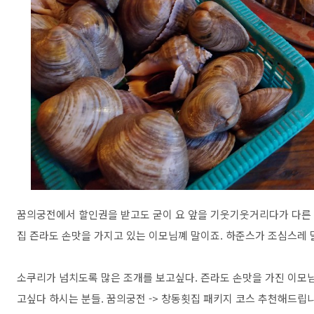
꿈의궁전에서 할인권을 받고도 굳이 요 앞을 기웃기웃거리다가 다른 
집 즌라도 손맛을 가지고 있는 이모님꼐 말이죠. 하준스가 조심스레 
소쿠리가 넘치도록 많은 조개를 보고싶다. 즌라도 손맛을 가진 이모
고싶다 하시는 분들. 꿈의궁전 -> 창동횟집 패키지 코스 추천해드립니