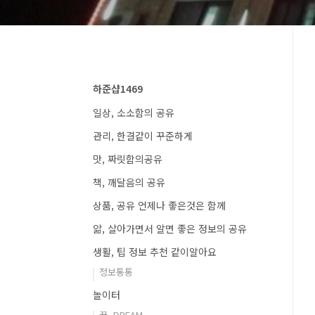
하준샵1469
일상, 소소함의 공유
관리, 한결같이 꾸준하게
맛, 짜릿함의공유
책, 깨달음의 공유
상품, 공유 언제나 좋은것은 함께
앎, 살아가면서 알면 좋은 정보의 공유
생활, 팁 정보 추천 같이알아요
정보통통
놀이터
꿈, DREAM