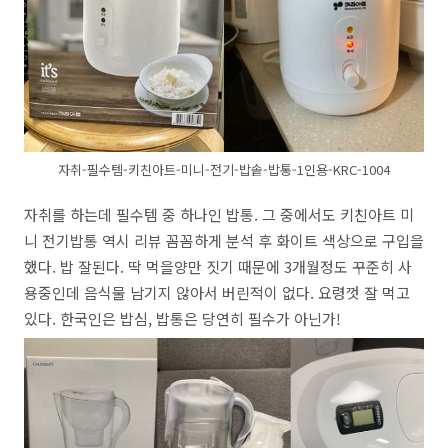
자취-필수템-키친아트-미니-전기-밥솥-밥통-1인용-KRC-1004
자취를 하는데 필수템 중 하나인 밥통. 그 중에서도 키친아트 미
니 전기밥통 역시 리뷰 꼼꼼하게 분석 후 화이트 색상으로 구입을
했다. 밥 잘된다. 딱 먹을양만 짓기 때문에 3개월정도 꾸준히 사
용중인데 음식물 남기지 않아서 버린적이 없다. 요령껏 잘 먹고
있다. 한국인은 밥심, 밥통은 당연히 필수가 아닌가!