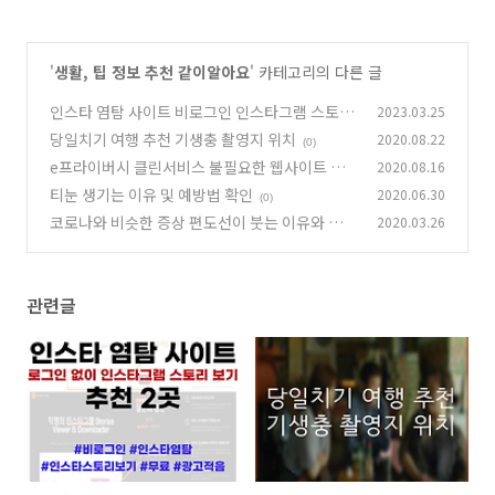
'
생활, 팁 정보 추천 같이알아요
' 카테고리의 다른 글
인스타 염탐 사이트 비로그인 인스타그램 스토리
2023.03.25
몰래보기, 로그인 없이 가능한 이곳
당일치기 여행 추천 기생충 촬영지 위치
2020.08.22
(0)
(0)
e프라이버시 클린서비스 불필요한 웹사이트 탈
2020.08.16
퇴하기
티눈 생기는 이유 및 예방법 확인
2020.06.30
(0)
(0)
코로나와 비슷한 증상 편도선이 붓는 이유와 그
2020.03.26
대처법 알아봐요
(0)
관련글