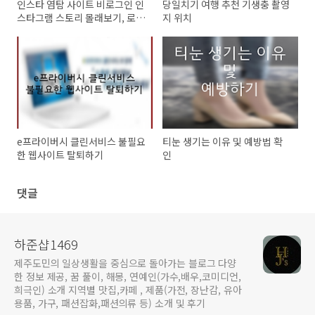
인스타 염탐 사이트 비로그인 인
당일치기 여행 추천 기생충 촬영
스타그램 스토리 몰래보기, 로그
지 위치
인 없이 가능한 이곳
e프라이버시 클린서비스 불필요
티눈 생기는 이유 및 예방법 확
한 웹사이트 탈퇴하기
인
댓글
하준샵1469
제주도민의 일상생활을 중심으로 돌아가는 블로그 다양
한 정보 제공, 꿈 풀이, 해몽, 연예인(가수,배우,코미디언,
희극인) 소개 지역별 맛집,카페 , 제품(가전, 장난감, 유아
용품, 가구, 패션잡화,패션의류 등) 소개 및 후기