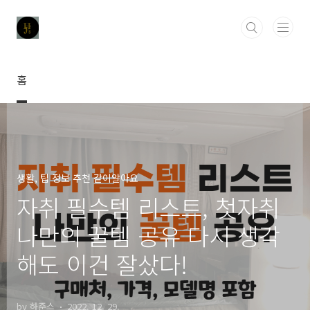
본문 바로가기
홈
생활, 팁 정보 추천 같이알아요
자취 필수템 리스트, 첫자취
나만의 꿀템 공유 다시 생각
해도 이건 잘샀다!
by 하준스
2022. 12. 29.