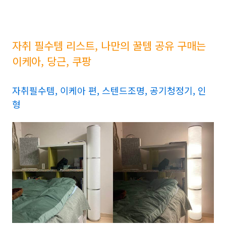
자취 필수템 리스트, 나만의 꿀템 공유 구매는
이케아, 당근, 쿠팡
자취필수템, 이케아 편, 스텐드조명, 공기청정기, 인
형