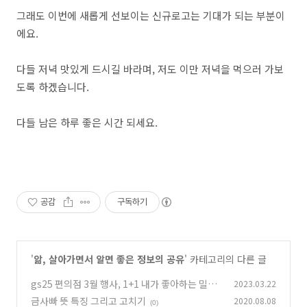
그래도 이번에 새롭게 선보이는 신규로고는 기대가 되는 부분이
에요.
다들 저녁 맛있게 드시길 바라며, 저도 이만 저녁을 먹으러 가보
도록 하겠습니다.
다들 남은 하루 좋은 시간 되세요.
공감
구독하기
'
앎, 살아가면서 알면 좋은 정보의 공유
' 카테고리의 다른 글
gs25 편의점 3월 행사, 1+1 내가 좋아하는 밀키
2023.03.22
스, 크레프트커피, 오뚜기 3분카레
금사빠 뜻 특징 그리고 고치기
2020.08.08
(1)
(0)