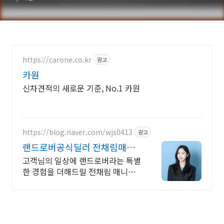
https://carone.co.kr
광고
카원
신차견적의 새로운 기준, No.1 카원
https://blog.naver.com/wjs0413
광고
랜드로버공식딜러 전채림매니
저
고객님의 일상에 랜드로버라는 특별
한 경험을 더해드릴 전채림 매니저
입니다.