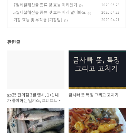
7월제철해산물 종류 및 효능 미리알기
2020.06.29
(0)
5월제철해산물 종류 및 효능 미리 알아봐요
2020.04.29
(0)
기장 효능 및 부작용 [기장밥]
2020.04.21
(1)
관련글
gs25 편의점 3월 행사, 1+1 내
금사빠 뜻 특징 그리고 고치기
가 좋아하는 밀키스, 크레프트커
피, 오뚜기 3분카레